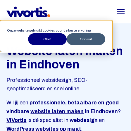
SKIP
TO
CONTENT
Toggle
Menu
Onze website gebruikt cookies voor de beste ervaring.
Home
Binnen 7 dagen online
Oké!
Opt-out
Toggle
Website
Website laten maken
children
for
Toggle
Leadgeneratie
Website
in Eindhoven
children
for
Succesverhalen
Leadgeneratie
Professioneel websidesign, SEO-
Over ons
geoptimaliseerd en snel online.
Wil jij een
professionele, betaalbare en goed
Zoeko
Zoeken
indie
vindbare
website laten maken
in Eindhoven
?
op
ViVortis
is dé specialist in
webdesign
en
WordPress websites op maat
.