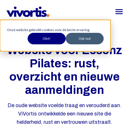
SKIP
TO
CONTENT
Toggle
Menu
Onze website gebruikt cookies voor de beste ervaring.
Home
Succesverhaal
Oké!
Opt-out
Toggle
Website
Website voor Essenz
children
for
Toggle
Leadgeneratie
Website
Pilates: rust,
children
for
Succesverhalen
Leadgeneratie
overzicht en nieuwe
Over ons
aanmeldingen
Zoeko
De oude website voelde traag en verouderd aan.
Zoeken
indie
ViVortis ontwikkelde een nieuwe site die
op
helderheid, rust en vertrouwen uitstraalt.