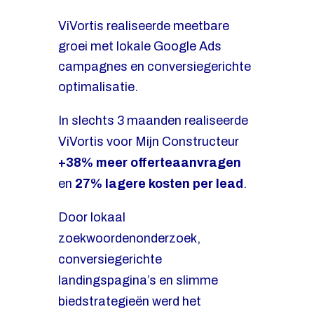
via Google Ads
ViVortis realiseerde meetbare
groei met lokale Google Ads
uitbesteden
campagnes en conversiegerichte
optimalisatie.
Lokale campagnes voor
Chiropractie Vught zorgden voor
In slechts 3 maanden realiseerde
meer nieuwe patiënten.
ViVortis voor Mijn Constructeur
+38% meer offerteaanvragen
ViVortis beheerde Google Ads
en
27% lagere kosten per lead
.
campagnes gericht op rug- en
nekkrachten en lokale
Door lokaal
vindbaarheid.
zoekwoordenonderzoek,
conversiegerichte
Dankzij slimme
landingspagina’s en slimme
zoekwoordselectie, professionele
biedstrategieën werd het
campagne-inrichting en een