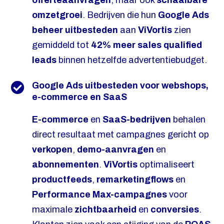
offerteaanvragen
, maar ook
schaalbare
omzetgroei
. Bedrijven die hun
Google Ads
beheer uitbesteden
aan
ViVortis
zien
gemiddeld tot
42% meer sales qualified
leads
binnen hetzelfde advertentiebudget.
Google Ads uitbesteden voor webshops,
e-commerce en SaaS
E-commerce
en
SaaS-bedrijven
behalen
direct resultaat met campagnes gericht op
verkopen
,
demo-aanvragen
en
abonnementen
.
ViVortis
optimaliseert
productfeeds
,
remarketingflows
en
Performance Max-campagnes
voor
maximale
zichtbaarheid
en
conversies
.