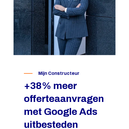
Mijn Constructeur
+38% meer
offerteaanvragen
Chiropractie Vught
met Google Ads
+50% meer
uitbesteden
intake-aanvragen