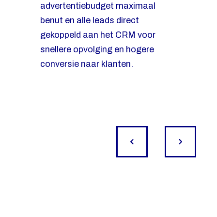
advertentiebudget maximaal
conversiegericht intakeformulier
benut en alle leads direct
steeg het aantal aanvragen met
gekoppeld aan het CRM voor
50% binnen 2 maanden
.
snellere opvolging en hogere
Alle leads waren exclusief,
conversie naar klanten.
waardoor de praktijk direct nieuwe
patiënten kon inplannen.