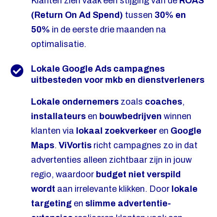
Klanten zien vaak een stijging van de
ROAS
(Return On Ad Spend)
tussen
30% en
50%
in de eerste drie maanden na
optimalisatie.
Lokale Google Ads campagnes
uitbesteden voor mkb en dienstverleners
Lokale ondernemers
zoals
coaches
,
installateurs
en
bouwbedrijven
winnen
klanten via
lokaal zoekverkeer
en
Google
Maps
.
ViVortis
richt campagnes zo in dat
advertenties alleen zichtbaar zijn in jouw
regio, waardoor
budget niet verspild
wordt
aan irrelevante klikken. Door
lokale
targeting
en
slimme advertentie-