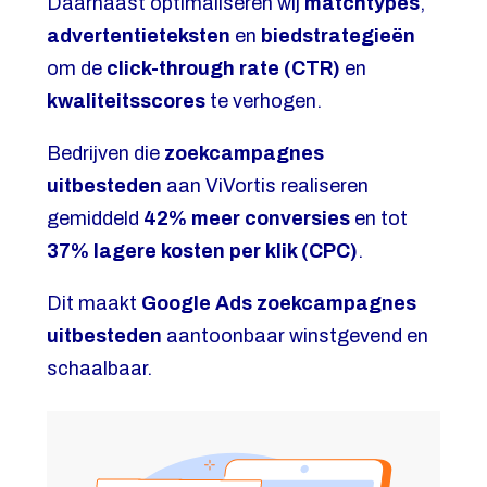
Daarnaast optimaliseren wij
matchtypes
,
advertentieteksten
en
biedstrategieën
om de
click-through rate (CTR)
en
kwaliteitsscores
te verhogen.
Bedrijven die
zoekcampagnes
uitbesteden
aan ViVortis realiseren
gemiddeld
42% meer conversies
en tot
37% lagere kosten per klik (CPC)
.
Dit maakt
Google Ads zoekcampagnes
uitbesteden
aantoonbaar winstgevend en
schaalbaar.