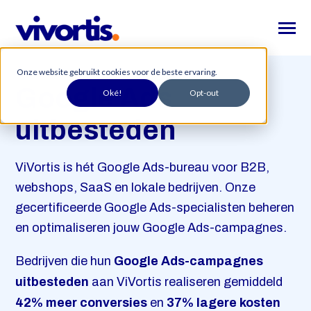
SKIP
TO
CONTENT
Toggle
Menu
Onze website gebruikt cookies voor de beste ervaring.
Home
Google Ads
Oké!
Opt-out
Toggle
Website
children
uitbesteden
for
Toggle
Leadgeneratie
Website
children
for
Succesverhalen
ViVortis is hét Google Ads-bureau voor B2B,
Leadgeneratie
webshops, SaaS en lokale bedrijven. Onze
Over ons
gecertificeerde Google Ads-specialisten beheren
en optimaliseren jouw Google Ads-campagnes.
Zoeko
Zoeken
indie
Bedrijven die hun
Google Ads-campagnes
op
uitbesteden
aan ViVortis realiseren gemiddeld
42% meer conversies
en
37% lagere kosten