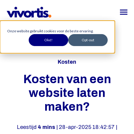
SKIP
TO
CONTENT
Toggle
Menu
Onze website gebruikt cookies voor de beste ervaring.
Home
Oké!
Opt-out
Toggle
Website
Terug naar blog
children
for
Toggle
Leadgeneratie
Website
Kosten
children
for
Succesverhalen
Leadgeneratie
Kosten van een
Over ons
website laten
maken?
Zoeko
Zoeken
indie
op
Leestijd
4 mins
| 28-apr-2025 18:42:57 |